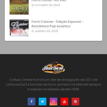
Forró Cacuá - Ao Vivo
OUTUBRO 25, 2023
Forró Cariciar - Edição Especial -
Romântico Pop Acústico
JANEIRO 02, 2025
O Music Online Forró é um site de divulgação de CD´s de
cantores(as) e bandas de forró, pioneiro na internet sempre
trazendo novidades desde 2008.