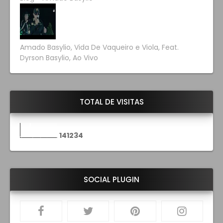
Amado Basylio, Vida De Vaqueiro e Viola, Feat.
Dyrson Basylio, Ao Vivo
TOTAL DE VISITAS
1
4
1
2
3
4
SOCIAL PLUGIN