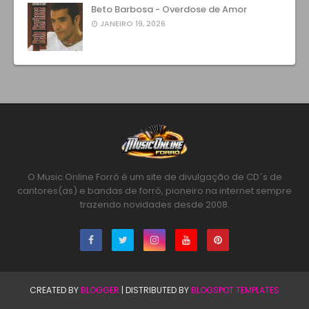
Beto Barbosa - Overdose de Amor
JANEIRO 19, 2026
O Music Online Forró é um site de divulgação de CD´s de
cantores(as) e bandas de forró, pioneiro na internet sempre
trazendo novidades desde 2008.
CREATED BY
BLOGGER
| DISTRIBUTED BY
BLOGSPOT TEMPLATES