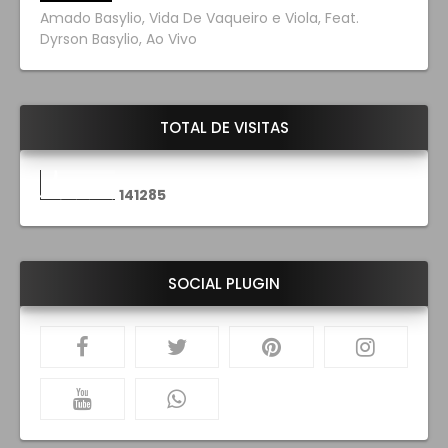
Amado Basylio, Vida De Vaqueiro e Viola, Feat.
Dyrson Basylio, Ao Vivo
TOTAL DE VISITAS
1
4
1
2
8
5
SOCIAL PLUGIN