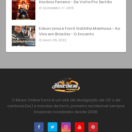
Horácio Ferreira - De Volta Pro Sertão
DEZEMBRO 17, 2019
Edson Lima e Forró Gatinha Manhosa - Ao
Vivo em Brasília - O Encanto
MAIO 09, 2022
O Music Online Forró é um site de divulgação de CD´s de
cantores(as) e bandas de forró, pioneiro na internet sempre
trazendo novidades desde 2008.