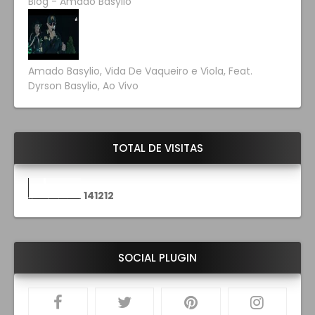
Blog - Amado Basylio
Amado Basylio, Vida De Vaqueiro e Viola, Feat.
Dyrson Basylio, Ao Vivo
TOTAL DE VISITAS
1
4
1
2
1
2
SOCIAL PLUGIN