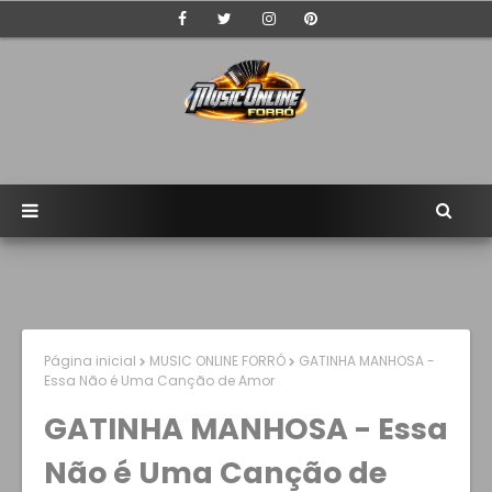
Página inicial
MUSIC ONLINE FORRÓ
GATINHA MANHOSA -
Essa Não é Uma Canção de Amor
GATINHA MANHOSA - Essa
Não é Uma Canção de