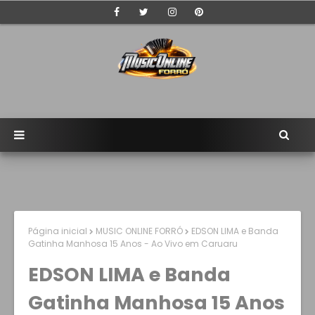
Página inicial
MUSIC ONLINE FORRÓ
EDSON LIMA e Banda
Gatinha Manhosa 15 Anos - Ao Vivo em Caruaru
EDSON LIMA e Banda
Gatinha Manhosa 15 Anos