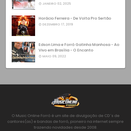
JANEIRO 02, 2025
Horácio Ferreira - De Volta Pro Sertão
DEZEMBRO 17, 2019
Edson Lima e Forró Gatinha Manhosa - Ao
Vivo em Brasília - O Encanto
MAIO 09, 2022
O Music Online Forró é um site de divulgação de CD´s de
cantores(as) e bandas de forró, pioneiro na internet sempre
trazendo novidades desde 2008.