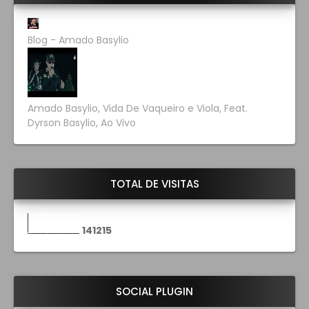
Blog - Amado Basylio
Amado Basylio, Vida De Vaqueiro e Viola, Feat.
Dyrson Basylio, Ao Vivo
TOTAL DE VISITAS
1
4
1
2
1
5
SOCIAL PLUGIN