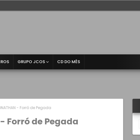
IROS
GRUPO JCOS
CD DO MÊS
NATHAN - Forró de Pegada
 Forró de Pegada