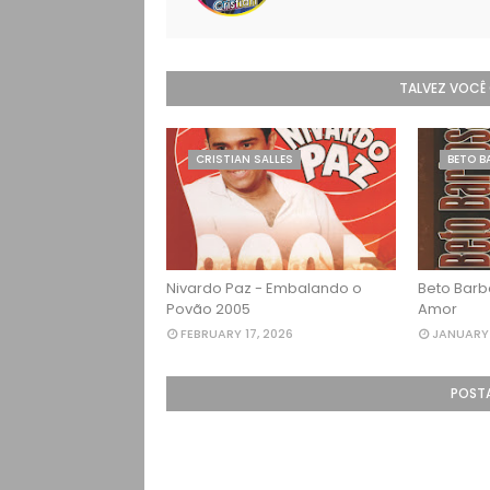
TALVEZ VOCÊ
CRISTIAN SALLES
BETO B
Nivardo Paz - Embalando o
Beto Barb
Povão 2005
Amor
FEBRUARY 17, 2026
JANUARY 
POST