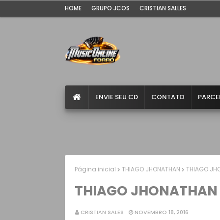
HOME
GRUPO JCOS
CRISTIAN SALLES
ENVIE SEU CD
CONTATO
PARCE
Página inicial
THIAGO JHONATHAN
THIAGO JHO
THIAGO JHONATHAN -
CRISTIAN SALES
NOVEMBRO 18, 2016