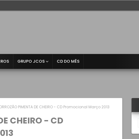
IROS
GRUPO JCOS
CD DO MÊS
ORROZÃO PIMENTA DE CHEIRO - CD Promocional Março 2013
E CHEIRO - CD
013