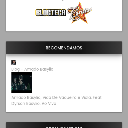
RECOMENDAMOS
Blog - Amado Basylio
Amado Basylio, Vida De Vaqueiro e Viola, Feat.
Dyrson Basylio, Ao Vivo