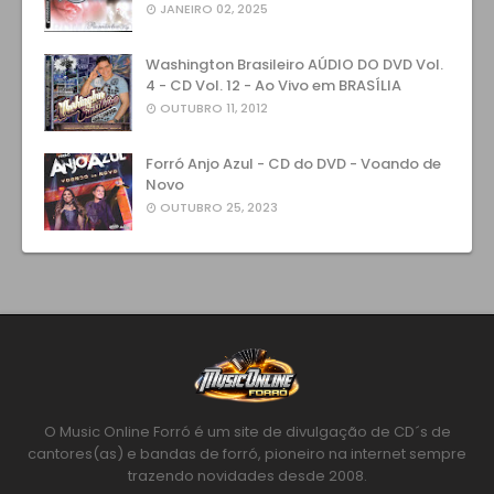
JANEIRO 02, 2025
Washington Brasileiro AÚDIO DO DVD Vol.
4 - CD Vol. 12 - Ao Vivo em BRASÍLIA
OUTUBRO 11, 2012
Forró Anjo Azul - CD do DVD - Voando de
Novo
OUTUBRO 25, 2023
O Music Online Forró é um site de divulgação de CD´s de
cantores(as) e bandas de forró, pioneiro na internet sempre
trazendo novidades desde 2008.