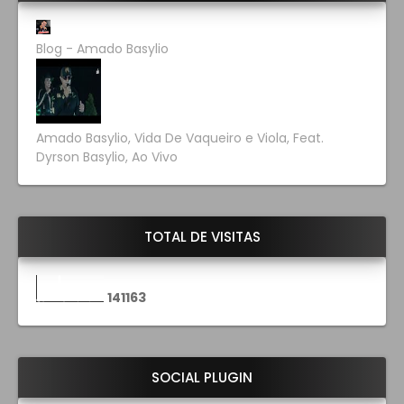
Blog - Amado Basylio
Amado Basylio, Vida De Vaqueiro e Viola, Feat.
Dyrson Basylio, Ao Vivo
TOTAL DE VISITAS
1
4
1
1
6
3
SOCIAL PLUGIN