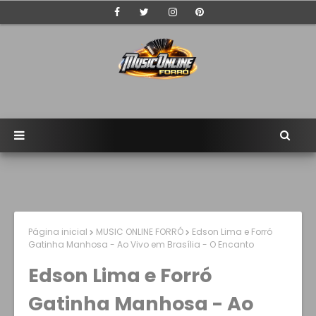
Página inicial
MUSIC ONLINE FORRÓ
Edson Lima e Forró
Gatinha Manhosa - Ao Vivo em Brasília - O Encanto
Edson Lima e Forró
Gatinha Manhosa - Ao